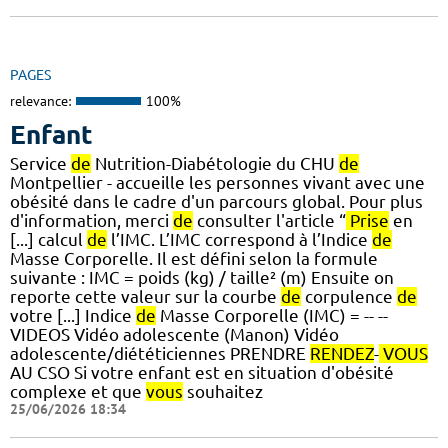
PAGES
relevance:
100%
Enfant
Service
de
Nutrition-Diabétologie du CHU
de
Montpellier - accueille les personnes vivant avec une
obésité dans le cadre d'un parcours global. Pour plus
d'information, merci
de
consulter l'article “
Prise
en
[...] calcul
de
l’IMC. L’IMC correspond à l’Indice
de
Masse Corporelle. Il est défini selon la formule
suivante : IMC = poids (kg) / taille² (m) Ensuite on
reporte cette valeur sur la courbe
de
corpulence
de
votre [...] Indice
de
Masse Corporelle (IMC) = -- --
VIDEOS Vidéo adolescente (Manon) Vidéo
adolescente/diététiciennes PRENDRE
RENDEZ
-
VOUS
AU CSO Si votre enfant est en situation d'obésité
complexe et que
vous
souhaitez
25/06/2026 18:34