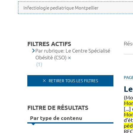
FILTRES ACTIFS
Résu
Par rubrique: Le Centre Spécialisé
Obésité (CSO)
(1)
PAG
RETIRER TOUS LES FILTRES
Le
(Mo
Mon
FILTRE DE RÉSULTATS
[...
Mon
Par type de contenu
d’ê
péd
REC