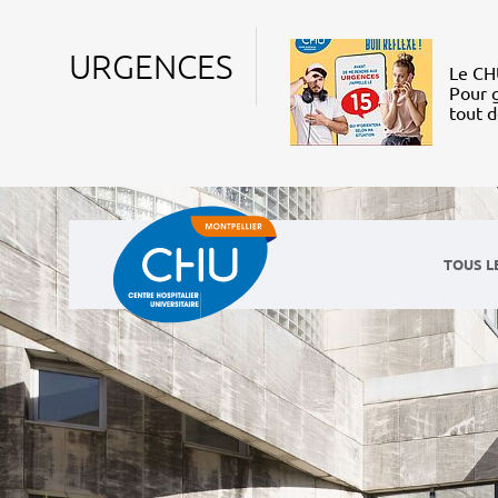
URGENCES
Le CHU
Pour g
tout 
TOUS L