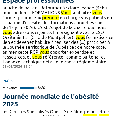
Espace professionnels
la fiche de patient Retourner à : claire-jeandel@chu-
montpellier.fr FORMATIONS
Vous
souhaitez
vous
former pour mieux
prendre
en charge vos patients en
situation d’obésité, des formations annuelles sont [...]
du 12 juin 2026). C'est l'objet de la charte que nous
vous
adressons ci-jointe. En la signant avec le CSO
Occitanie-Est (CHU de Montpellier),
vous
formalisez ce
lien et devenez habilité à réaliser des [...] participer à
la Journée Territoriale de l'Obésité ; de notre côté,
animer cette RCP,
vous
apporter expertise et
ressources, et
vous
référencer comme partenaire.
L'annexe technique détaille le cadre réglementaire
25/06/2026 18:34
PAGES
relevance:
86%
Journée mondiale de l'obésité
2025
les Centres Spécialisés Obésité de Montpellier et de