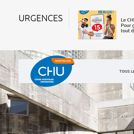
URGENCES
Le CHU
Pour g
tout 
TOUS L