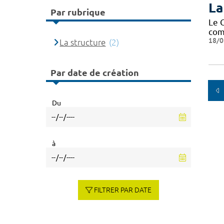
La
Par rubrique
Le 
com
18/0
La structure
(2)
Par date de création
Du
à
FILTRER PAR DATE