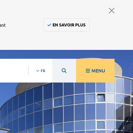
ant
EN SAVOIR PLUS
MENU
FR