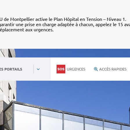
 de Montpellier active le Plan Hôpital en Tension – Niveau 1.
arantir une prise en charge adaptée à chacun, appelez le 15 av
déplacement aux urgences.
URGENCES
ACCÈS RAPIDES
ES PORTAILS