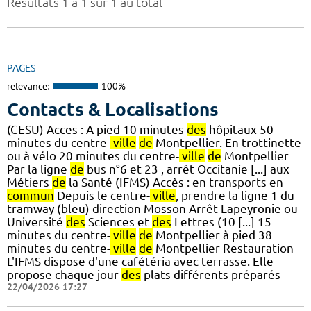
Résultats 1 à 1 sur 1 au total
PAGES
relevance:
100%
Contacts & Localisations
(CESU) Acces : A pied 10 minutes
des
hôpitaux 50
minutes du centre-
ville
de
Montpellier. En trottinette
ou à vélo 20 minutes du centre-
ville
de
Montpellier
Par la ligne
de
bus n°6 et 23 , arrêt Occitanie [...] aux
Métiers
de
la Santé (IFMS) Accès : en transports en
commun
Depuis le centre-
ville
, prendre la ligne 1 du
tramway (bleu) direction Mosson Arrêt Lapeyronie ou
Université
des
Sciences et
des
Lettres (10 [...] 15
minutes du centre-
ville
de
Montpellier à pied 38
minutes du centre-
ville
de
Montpellier Restauration
L'IFMS dispose d'une cafétéria avec terrasse. Elle
propose chaque jour
des
plats différents préparés
22/04/2026 17:27