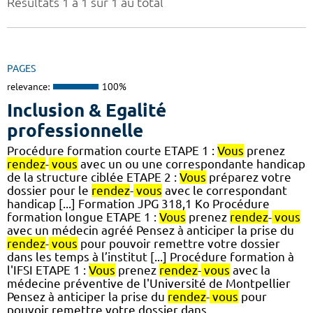
Résultats 1 à 1 sur 1 au total
PAGES
relevance:
100%
Inclusion & Egalité
professionnelle
Procédure formation courte ETAPE 1 :
Vous
prenez
rendez
-
vous
avec un ou une correspondante handicap
de la structure ciblée ETAPE 2 :
Vous
préparez votre
dossier pour le
rendez
-
vous
avec le correspondant
handicap [...] Formation JPG 318,1 Ko Procédure
formation longue ETAPE 1 :
Vous
prenez
rendez
-
vous
avec un médecin agréé Pensez à anticiper la prise du
rendez
-
vous
pour pouvoir remettre votre dossier
dans les temps à l’institut [...] Procédure formation à
l'IFSI ETAPE 1 :
Vous
prenez
rendez
-
vous
avec la
médecine préventive de l'Université de Montpellier
Pensez à anticiper la prise du
rendez
-
vous
pour
pouvoir remettre votre dossier dans