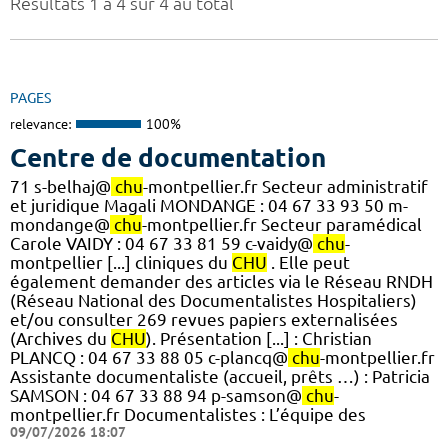
Résultats 1 à 4 sur 4 au total
PAGES
relevance:
100%
Centre de documentation
71 s-belhaj@
chu
-montpellier.fr Secteur administratif
et juridique Magali MONDANGE : 04 67 33 93 50 m-
mondange@
chu
-montpellier.fr Secteur paramédical
Carole VAIDY : 04 67 33 81 59 c-vaidy@
chu
-
montpellier [...] cliniques du
CHU
. Elle peut
également demander des articles via le Réseau RNDH
(Réseau National des Documentalistes Hospitaliers)
et/ou consulter 269 revues papiers externalisées
(Archives du
CHU
). Présentation [...] : Christian
PLANCQ : 04 67 33 88 05 c-plancq@
chu
-montpellier.fr
Assistante documentaliste (accueil, prêts …) : Patricia
SAMSON : 04 67 33 88 94 p-samson@
chu
-
montpellier.fr Documentalistes : L’équipe des
09/07/2026 18:07