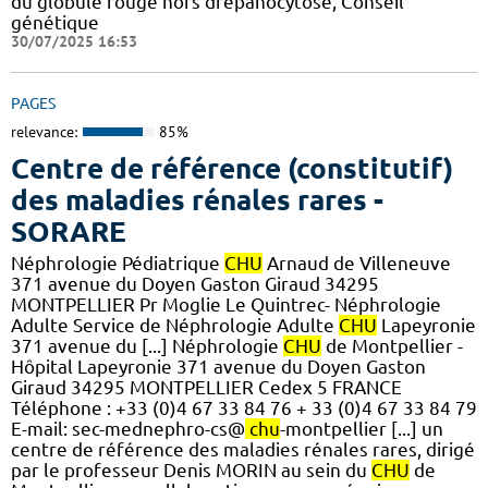
du globule rouge hors drépanocytose, Conseil
génétique
30/07/2025 16:53
PAGES
relevance:
85%
Centre de référence (constitutif)
des maladies rénales rares -
SORARE
Néphrologie Pédiatrique
CHU
Arnaud de Villeneuve
371 avenue du Doyen Gaston Giraud 34295
MONTPELLIER Pr Moglie Le Quintrec- Néphrologie
Adulte Service de Néphrologie Adulte
CHU
Lapeyronie
371 avenue du [...] Néphrologie
CHU
de Montpellier -
Hôpital Lapeyronie 371 avenue du Doyen Gaston
Giraud 34295 MONTPELLIER Cedex 5 FRANCE
Téléphone : +33 (0)4 67 33 84 76 + 33 (0)4 67 33 84 79
E-mail: sec-mednephro-cs@
chu
-montpellier [...] un
centre de référence des maladies rénales rares, dirigé
par le professeur Denis MORIN au sein du
CHU
de