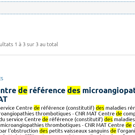
ltats 1 à 3 sur 3 au total
ES
ntre
de
référence
des
microangiopat
AT
service Centre
de
référence (constitutif)
des
maladies rén
roangiopathies thrombotiques - CNR MAT Centre
de
comp
] du service Centre
de
référence (constitutif)
des
maladies
microangiopathies thrombotiques - CNR MAT Centre
de
c
] par l'obstruction
des
petits vaisseaux sanguins
de
l’organ