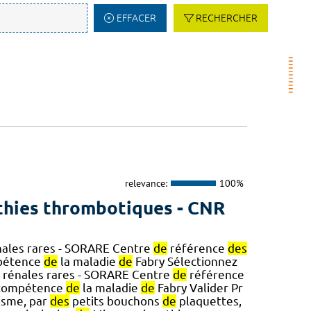
EFFACER
RECHERCHER
relevance:
100%
hies thrombotiques - CNR
ales rares - SORARE Centre
de
référence
des
étence
de
la maladie
de
Fabry Sélectionnez
 rénales rares - SORARE Centre
de
référence
ompétence
de
la maladie
de
Fabry Valider Pr
isme, par
des
petits bouchons
de
plaquettes,