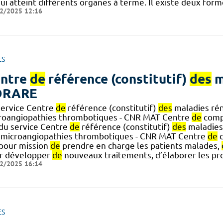
ui atteint différents organes à terme. Il existe deux for
2/2025 12:16
ES
ntre
de
référence (constitutif)
des
m
ORARE
service Centre
de
référence (constitutif)
des
maladies rén
roangiopathies thrombotiques - CNR MAT Centre
de
comp
] du service Centre
de
référence (constitutif)
des
maladies
microangiopathies thrombotiques - CNR MAT Centre
de
c
] pour mission
de
prendre en charge les patients malades,
r développer
de
nouveaux traitements, d’élaborer les pr
2/2025 16:14
ES