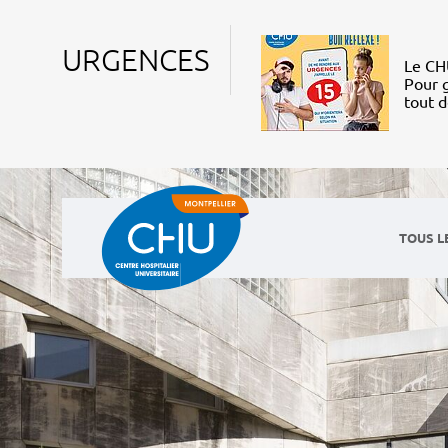
URGENCES
Le CHU
Pour g
tout 
TOUS L