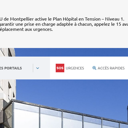
 de Montpellier active le Plan Hôpital en Tension – Niveau 1.
arantir une prise en charge adaptée à chacun, appelez le 15 av
déplacement aux urgences.
URGENCES
ACCÈS RAPIDES
ES PORTAILS