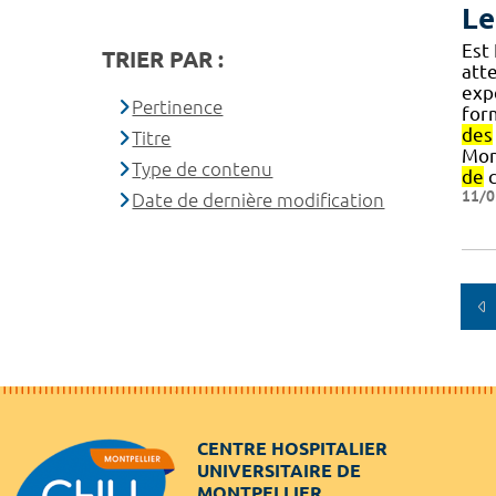
Le
Est
TRIER PAR :
att
exp
Pertinence
for
des
Titre
Mon
Type de contenu
de
c
11/0
Date de dernière modification
CENTRE HOSPITALIER
UNIVERSITAIRE DE
MONTPELLIER