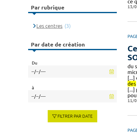
ce q
13/0
Par rubrique
Les centres
(3)
PAG
Par date de création
Ce
S
Du
du 
mic
[...
des
à
[...
pou
11/0
FILTRER PAR DATE
PAG