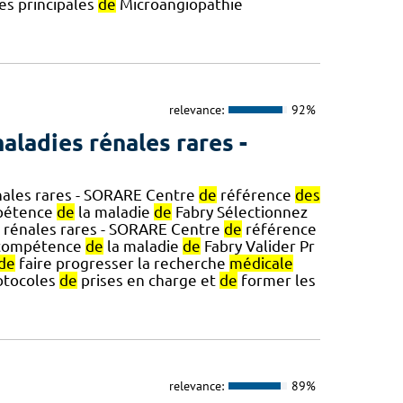
mes principales
de
Microangiopathie
relevance:
92%
aladies rénales rares -
ales rares - SORARE Centre
de
référence
des
étence
de
la maladie
de
Fabry Sélectionnez
 rénales rares - SORARE Centre
de
référence
ompétence
de
la maladie
de
Fabry Valider Pr
de
faire progresser la recherche
médicale
otocoles
de
prises en charge et
de
former les
relevance:
89%