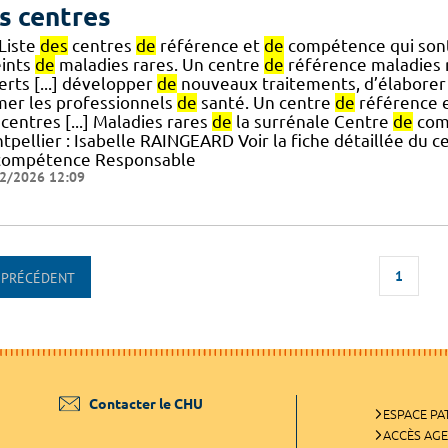
s centres
 Liste
des
centres
de
référence et
de
compétence qui sont
eints
de
maladies rares. Un centre
de
référence maladies 
erts [...] développer
de
nouveaux traitements, d’élaborer
mer les professionnels
de
santé. Un centre
de
référence e
centres [...] Maladies rares
de
la surrénale Centre
de
com
tpellier : Isabelle RAINGEARD Voir la fiche détaillée du 
ompétence Responsable
2/2026 12:09
1
PRÉCÉDENT
Contacter le CHU
ESPACE PA
ACCÈS AG