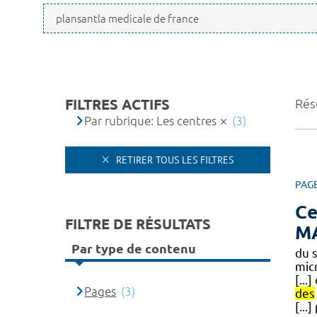
FILTRES ACTIFS
Résu
Par rubrique: Les centres
(3)
RETIRER TOUS LES FILTRES
PAG
Ce
FILTRE DE RÉSULTATS
M
Par type de contenu
du 
mic
[...
Pages
(3)
des
[...