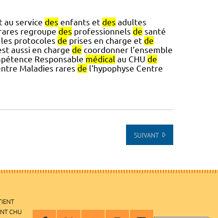
 au service
des
enfants et
des
adultes
rares regroupe
des
professionnels
de
santé
 les protocoles
de
prises en charge et
de
st aussi en charge
de
coordonner l’ensemble
pétence Responsable
médical
au CHU
de
centre Maladies rares
de
l'hypophyse Centre
SUIVANT
TIENT
ENT CHU