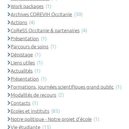
Work packages
(1)
Archives COREVIH Occitanie
(30)
Actions
(4)
CoReSS Occitanie & partenaires
(4)
Présentation
(1)
Parcours de soins
(1)
Dépistage
(1)
Liens utiles
(1)
Actualités
(1)
Présentation
(1)
Formations, journées scientifiques grand public
(1)
Modalités de recours
(2)
Contacts
(1)
Ecoles et instituts
(85)
Notre politique - Notre projet d'école
(1)
Vie étudiante
(15)