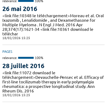
relevance:
100%
26 mai 2016
<link file:10348 le téléchargement>Moreau et al. Oral
Ixazomib , Lenalidomide , and Dexamethasone for
Multiple Myeloma . N Engl J Med. 2016 Apr
28;374(17):1621-34 <link file:10361 download le
téléchar
18/02/2026 15:25
PAGES
relevance:
100%
28 juillet 2016
<link file:11072 download le
téléchargement>Devauchelle-Pensec et al. Efficacy of
first-line tocilizumab therapy in early polymyalgia
rheumatica: a prospective longitudinal study. Ann
Rheum Dis. 2016
18/02/2026 15:25