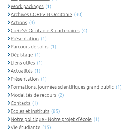
Work packages
(1)
Archives COREVIH Occitanie
(30)
Actions
(4)
CoReSS Occitanie & partenaires
(4)
Présentation
(1)
Parcours de soins
(1)
Dépistage
(1)
Liens utiles
(1)
Actualités
(1)
Présentation
(1)
Formations, journées scientifiques grand public
(1)
Modalités de recours
(2)
Contacts
(1)
Ecoles et instituts
(85)
Notre politique - Notre projet d'école
(1)
Vie étudiante
(15)