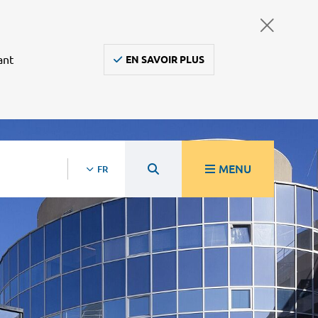
ant
EN SAVOIR PLUS
MENU
FR