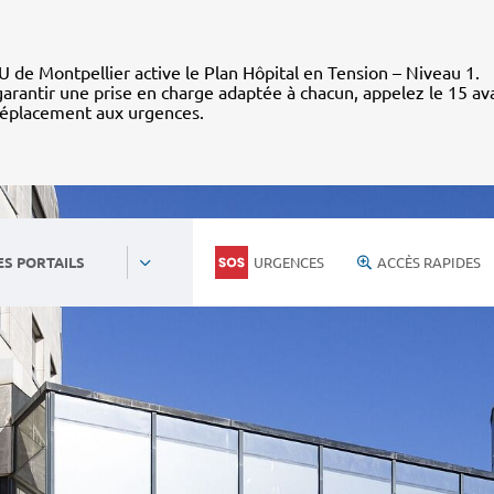
 de Montpellier active le Plan Hôpital en Tension – Niveau 1.
arantir une prise en charge adaptée à chacun, appelez le 15 av
déplacement aux urgences.
URGENCES
ACCÈS RAPIDES
ES PORTAILS