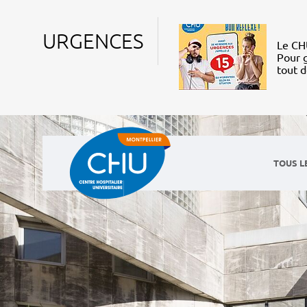
URGENCES
Le CHU
Pour g
tout 
TOUS L