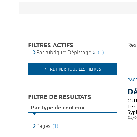
FILTRES ACTIFS
Résu
Par rubrique: Dépistage
(1)
RETIRER TOUS LES FILTRES
PAG
Dé
FILTRE DE RÉSULTATS
OUT
Les
Par type de contenu
Syph
21/0
Pages
(1)