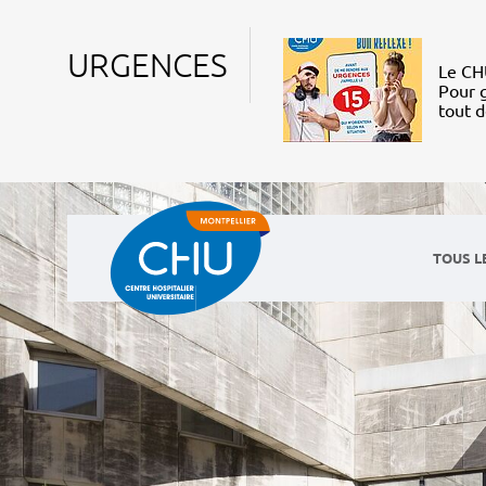
URGENCES
Le CHU
Pour g
tout 
TOUS L