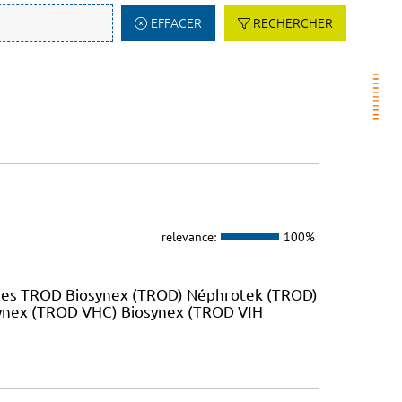
EFFACER
RECHERCHER
relevance:
100%
 les TROD Biosynex (TROD) Néphrotek (TROD)
ynex (TROD VHC) Biosynex (TROD VIH