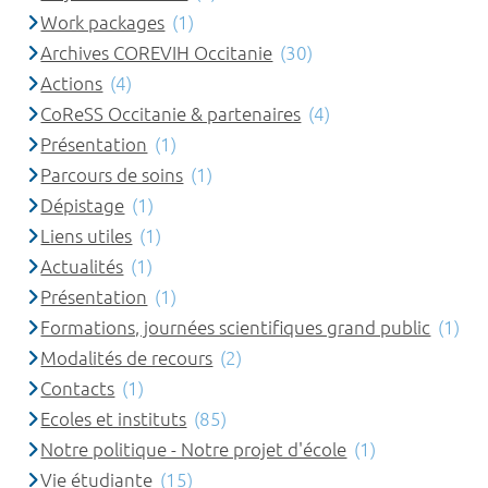
Work packages
(1)
Archives COREVIH Occitanie
(30)
Actions
(4)
CoReSS Occitanie & partenaires
(4)
Présentation
(1)
Parcours de soins
(1)
Dépistage
(1)
Liens utiles
(1)
Actualités
(1)
Présentation
(1)
Formations, journées scientifiques grand public
(1)
Modalités de recours
(2)
Contacts
(1)
Ecoles et instituts
(85)
Notre politique - Notre projet d'école
(1)
Vie étudiante
(15)