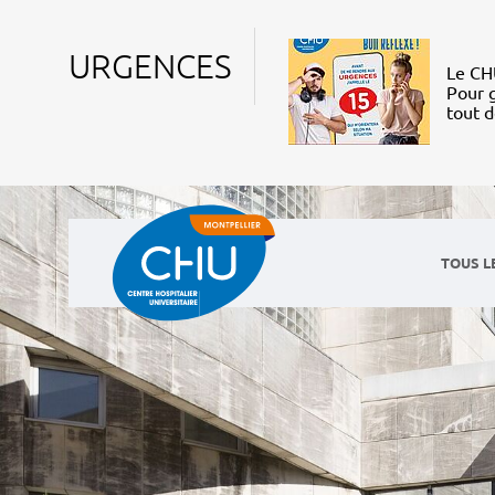
URGENCES
Le CHU
Pour g
tout 
TOUS L