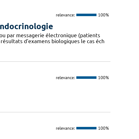
relevance:
100%
endocrinologie
ou par messagerie électronique (patients
 résultats d'examens biologiques le cas éch
relevance:
100%
relevance:
100%