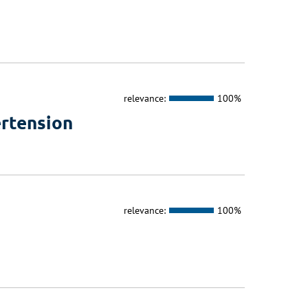
relevance:
100%
ertension
relevance:
100%