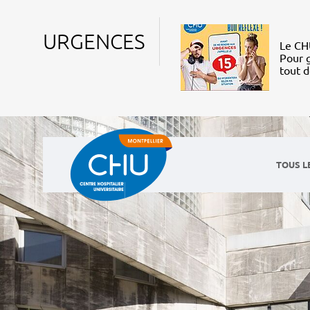
URGENCES
Le CHU
Pour g
tout 
TOUS L