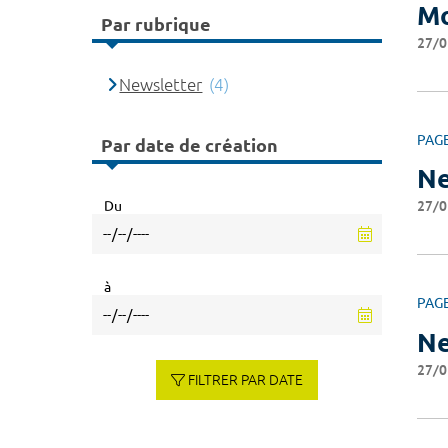
Mo
Par rubrique
27/0
Newsletter
(4)
PAG
Par date de création
Ne
27/0
Du
à
PAG
Ne
27/0
FILTRER PAR DATE