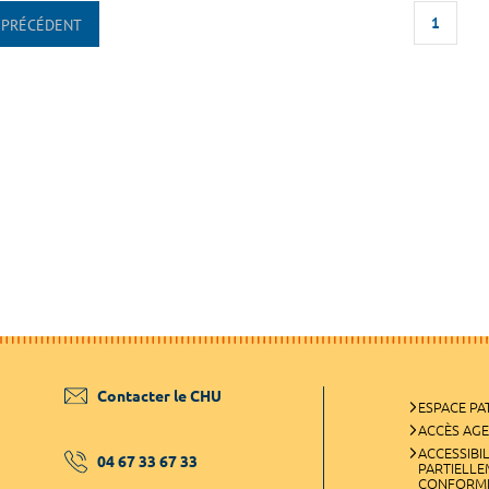
1
PRÉCÉDENT
Contacter le CHU
ESPACE PA
ACCÈS AG
ACCESSIBIL
04 67 33 67 33
PARTIELL
CONFORM