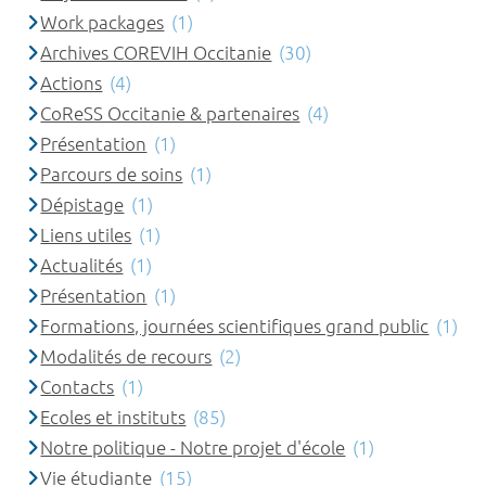
Work packages
(1)
Archives COREVIH Occitanie
(30)
Actions
(4)
CoReSS Occitanie & partenaires
(4)
Présentation
(1)
Parcours de soins
(1)
Dépistage
(1)
Liens utiles
(1)
Actualités
(1)
Présentation
(1)
Formations, journées scientifiques grand public
(1)
Modalités de recours
(2)
Contacts
(1)
Ecoles et instituts
(85)
Notre politique - Notre projet d'école
(1)
Vie étudiante
(15)