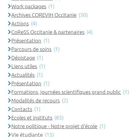
Work packages
(1)
Archives COREVIH Occitanie
(30)
Actions
(4)
CoReSS Occitanie & partenaires
(4)
Présentation
(1)
Parcours de soins
(1)
Dépistage
(1)
Liens utiles
(1)
Actualités
(1)
Présentation
(1)
Formations, journées scientifiques grand public
(1)
Modalités de recours
(2)
Contacts
(1)
Ecoles et instituts
(85)
Notre politique - Notre projet d'école
(1)
Vie étudiante
(15)