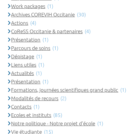
Work packages
(1)
Archives COREVIH Occitanie
(30)
Actions
(4)
CoReSS Occitanie & partenaires
(4)
Présentation
(1)
Parcours de soins
(1)
Dépistage
(1)
Liens utiles
(1)
Actualités
(1)
Présentation
(1)
Formations, journées scientifiques grand public
(1)
Modalités de recours
(2)
Contacts
(1)
Ecoles et instituts
(85)
Notre politique - Notre projet d'école
(1)
Vie étudiante
(15)