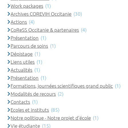
Work packages
(1)
Archives COREVIH Occitanie
(30)
Actions
(4)
CoReSS Occitanie & partenaires
(4)
Présentation
(1)
Parcours de soins
(1)
Dépistage
(1)
Liens utiles
(1)
Actualités
(1)
Présentation
(1)
Formations, journées scientifiques grand public
(1)
Modalités de recours
(2)
Contacts
(1)
Ecoles et instituts
(85)
Notre politique - Notre projet d'école
(1)
Vie étudiante
(15)