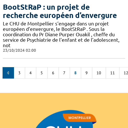
BootStRaP : un projet de
recherche européen d’envergure
Le CHU de Montpellier s’engage dans un projet
européen d’envergure, le BootStRaP . Sous la
coordination du Pr Diane Purper Ouakil , cheffe du
service de Psychiatrie de l’enfant et de l’adolescent,
not
23/10/2024 02:00
3
4
5
6
7
8
9
10
11
1