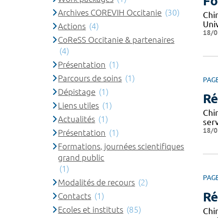
Fo
Archives COREVIH Occitanie
(30)
Chi
Univ
Actions
(4)
18/0
CoReSS Occitanie & partenaires
(4)
Présentation
(1)
Parcours de soins
(1)
PAG
Dépistage
(1)
Ré
Liens utiles
(1)
Chi
Actualités
(1)
serv
18/0
Présentation
(1)
Formations, journées scientifiques
grand public
(1)
PAG
Modalités de recours
(2)
Ré
Contacts
(1)
Ecoles et instituts
(85)
Chi