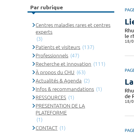
Par rubrique
PAG
Li
Centres maladies rares et centres
Rhu
experts
le 
(3)
18/0
Patients et visiteurs
(137)
Professionnels
(47)
Recherche et innovation
(111)
PAG
À propos du CHU
(63)
La
Actualités & Agenda
(2)
Infos & recommandations
(1)
Rhu
de 
RESSOURCES
(1)
18/0
PRESENTATION DE LA
PLATEFORME
(1)
CONTACT
(1)
PAG