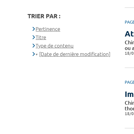
TRIER PAR :
PAG
Pertinence
At
Titre
Chi
Type de contenu
ou a
18/0
[Date de dernière modification]
PAG
Im
Chi
thor
18/0