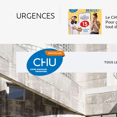
URGENCES
Le CHU
Pour g
tout 
TOUS L