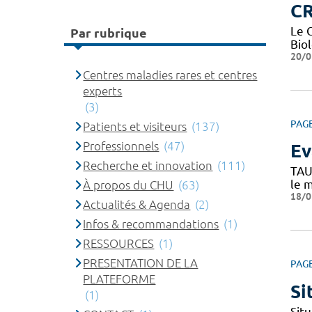
CR
Le 
Par rubrique
Bio
20/0
Centres maladies rares et centres
experts
(3)
PAG
Patients et visiteurs
(137)
Professionnels
(47)
Ev
Recherche et innovation
(111)
TAU
le 
À propos du CHU
(63)
18/0
Actualités & Agenda
(2)
Infos & recommandations
(1)
RESSOURCES
(1)
PRESENTATION DE LA
PAG
PLATEFORME
Si
(1)
Situ