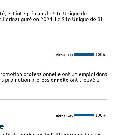
é, est intégré dans le Site Unique de
llierinauguré en 2024. Le Site Unique de Bi
relevance:
100%
omotion professionnelle ont un emploi dans
ors promotion professionnelle ont trouvé u
relevance:
100%
re
aculté de médecine, le SUB regroupe la quasi-