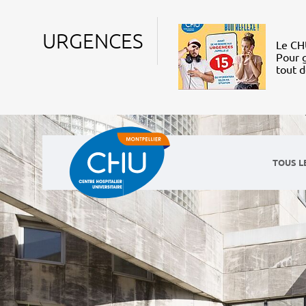
URGENCES
Le CHU
Pour g
tout 
TOUS L