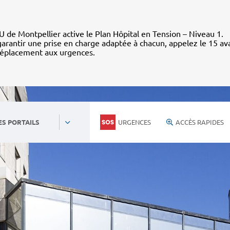
 de Montpellier active le Plan Hôpital en Tension – Niveau 1.
arantir une prise en charge adaptée à chacun, appelez le 15 av
déplacement aux urgences.
URGENCES
ACCÈS RAPIDES
ES PORTAILS