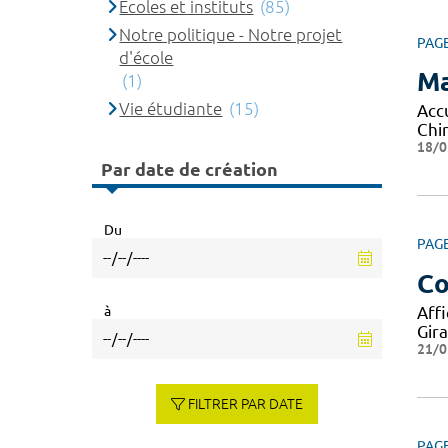
Ecoles et instituts
(85)
Notre politique - Notre projet
PAG
d'école
Ma
(1)
Vie étudiante
(15)
Acc
Chi
18/0
Par date de création
Du
PAG
Co
à
Aff
Gir
21/0
FILTRER PAR DATE
PAG