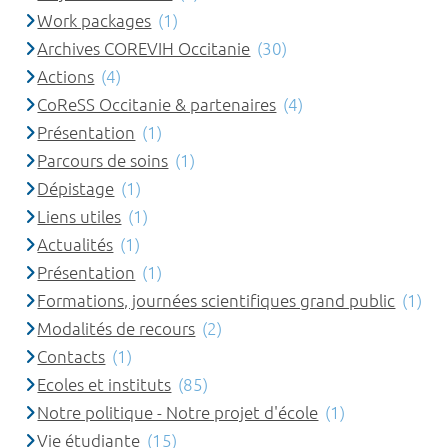
Work packages
(1)
Archives COREVIH Occitanie
(30)
Actions
(4)
CoReSS Occitanie & partenaires
(4)
Présentation
(1)
Parcours de soins
(1)
Dépistage
(1)
Liens utiles
(1)
Actualités
(1)
Présentation
(1)
Formations, journées scientifiques grand public
(1)
Modalités de recours
(2)
Contacts
(1)
Ecoles et instituts
(85)
Notre politique - Notre projet d'école
(1)
Vie étudiante
(15)