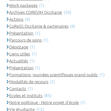
Work packages
(1)
Archives COREVIH Occitanie
(30)
Actions
(4)
CoReSS Occitanie & partenaires
(4)
Présentation
(1)
Parcours de soins
(1)
Dépistage
(1)
Liens utiles
(1)
Actualités
(1)
Présentation
(1)
Formations, journées scientifiques grand public
(1)
Modalités de recours
(2)
Contacts
(1)
Ecoles et instituts
(85)
Notre politique - Notre projet d'école
(1)
Vie étudiante
(15)