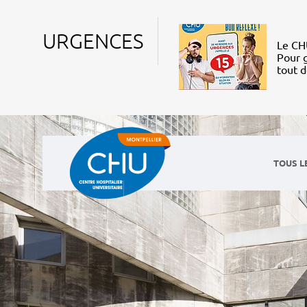
URGENCES
Le CHU
Pour g
tout 
TOUS L