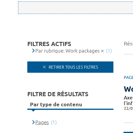
FILTRES ACTIFS
Résu
Par rubrique: Work packages
(1)
RETIRER TOUS LES FILTRES
PAG
Wo
FILTRE DE RÉSULTATS
Axe
l'in
Par type de contenu
22/0
Pages
(1)