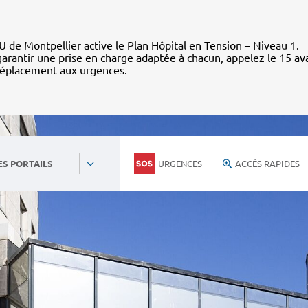
 de Montpellier active le Plan Hôpital en Tension – Niveau 1.
arantir une prise en charge adaptée à chacun, appelez le 15 av
déplacement aux urgences.
URGENCES
ACCÈS RAPIDES
ES PORTAILS