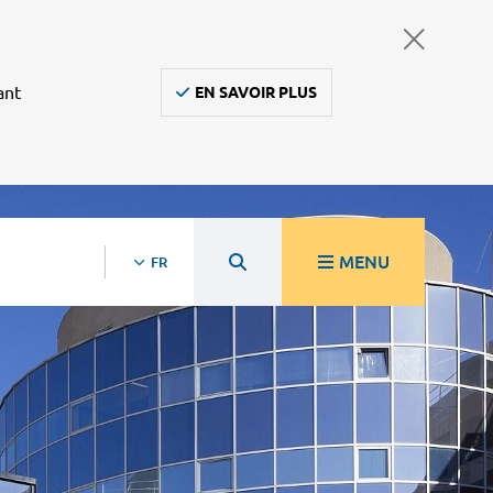
ant
EN SAVOIR PLUS
MENU
FR