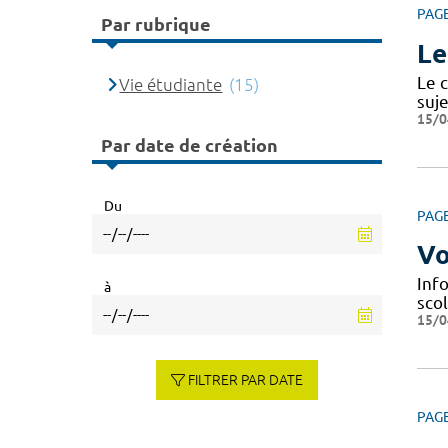
PAG
Par rubrique
Le
Le c
Vie étudiante
(15)
suje
15/0
Par date de création
Du
PAG
Vo
Info
à
scol
15/0
FILTRER PAR DATE
PAG