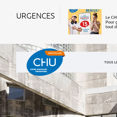
URGENCES
Le CHU
Pour g
tout 
TOUS L