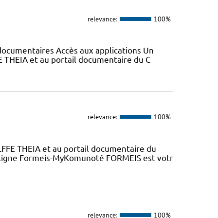
relevance:
100%
s documentaires Accès aux applications Un
E THEIA et au portail documentaire du C
relevance:
100%
LFFE THEIA et au portail documentaire du
n ligne Formeis-MyKomunoté FORMEIS est votr
relevance:
100%