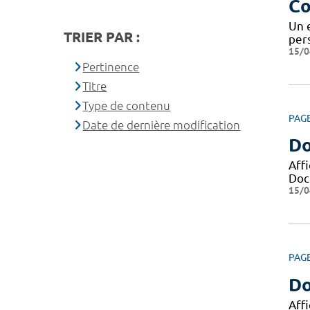
Co
Un 
TRIER PAR :
pers
15/0
Pertinence
Titre
Type de contenu
PAG
Date de dernière modification
Do
Aff
Docu
15/0
PAG
Do
Aff