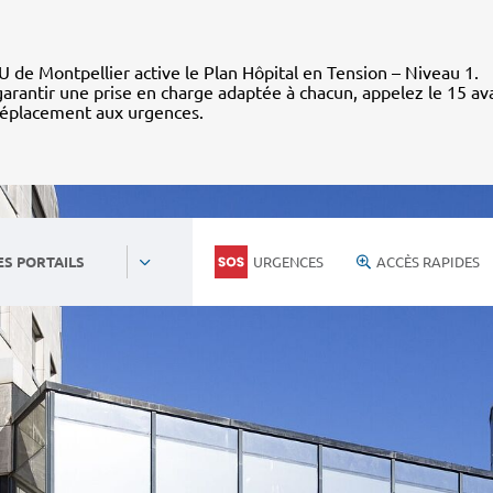
 de Montpellier active le Plan Hôpital en Tension – Niveau 1.
arantir une prise en charge adaptée à chacun, appelez le 15 av
déplacement aux urgences.
URGENCES
ACCÈS RAPIDES
ES PORTAILS