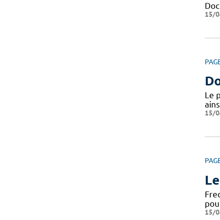
Docu
15/0
PAG
Do
Le 
ains
15/0
PAG
Le
Fre
pou
15/0