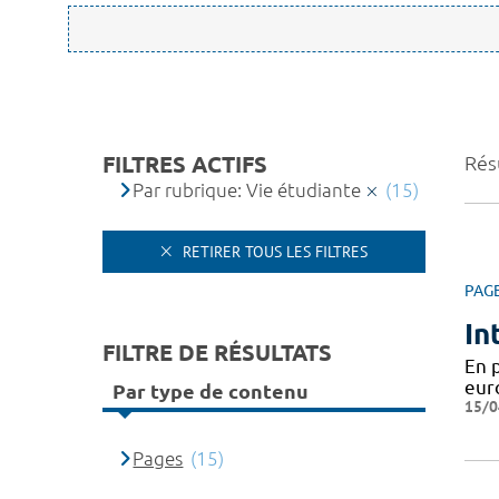
FILTRES ACTIFS
Résu
Par rubrique: Vie étudiante
(15)
RETIRER TOUS LES FILTRES
PAG
In
FILTRE DE RÉSULTATS
En 
eur
Par type de contenu
15/0
Pages
(15)