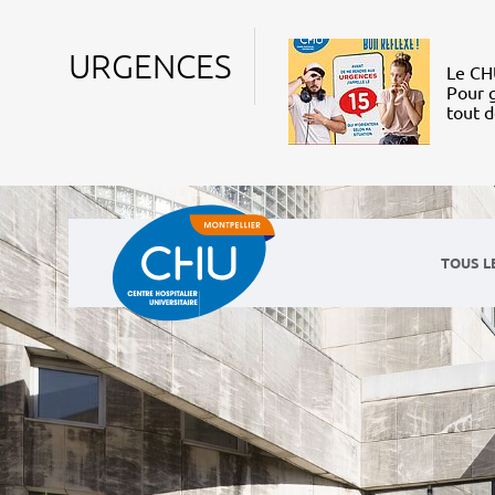
URGENCES
Le CHU
Pour g
tout 
TOUS L