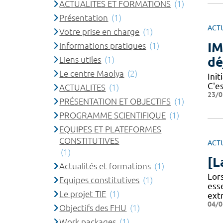
ACTUALITES ET FORMATIONS
(1)
Présentation
(1)
ACT
Votre prise en charge
(1)
IM
Informations pratiques
(1)
dé
Liens utiles
(1)
Le centre Maolya
(2)
Ini
C'e
ACTUALITES
(1)
23/0
PRÉSENTATION ET OBJECTIFS
(1)
PROGRAMME SCIENTIFIQUE
(1)
EQUIPES ET PLATEFORMES
CONSTITUTIVES
ACT
(1)
[L
Actualités et formations
(1)
​​L
Equipes constitutives
(1)
ess
Le projet TIE
(1)
ext
04/0
Objectifs des FHU
(1)
Work packages
(1)