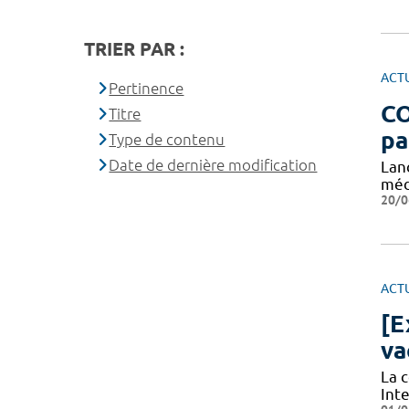
TRIER PAR :
ACT
Pertinence
CO
Titre
pa
Type de contenu
Date de dernière modification
Lan
méd
20/0
ACT
[E
va
La 
Int