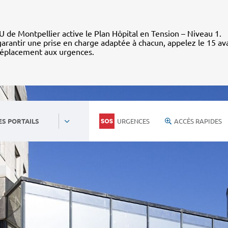
 de Montpellier active le Plan Hôpital en Tension – Niveau 1.
arantir une prise en charge adaptée à chacun, appelez le 15 av
déplacement aux urgences.
URGENCES
ACCÈS RAPIDES
ES PORTAILS