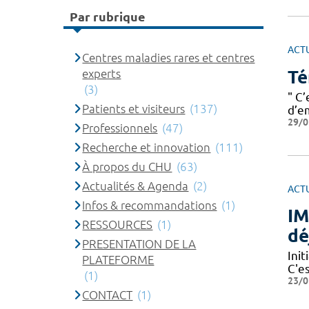
Par rubrique
ACT
Centres maladies rares et centres
Té
experts
(3)
" C
Patients et visiteurs
(137)
d’e
29/0
Professionnels
(47)
Recherche et innovation
(111)
À propos du CHU
(63)
Actualités & Agenda
(2)
ACT
Infos & recommandations
(1)
IM
RESSOURCES
(1)
dé
PRESENTATION DE LA
Ini
PLATEFORME
C'e
(1)
23/0
CONTACT
(1)