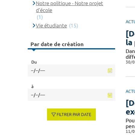
Notre politique - Notre projet
d'école
(1)
ACT
Vie étudiante
(15)
[D
la
Par date de création
Dan
diff
30/0
Du
à
ACT
[D
ex
FILTRER PAR DATE
Pour
pen
11/0