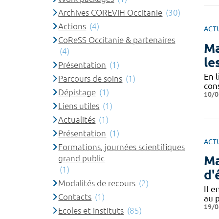
Archives COREVIH Occitanie
(30)
Actions
(4)
ACT
CoReSS Occitanie & partenaires
Ma
(4)
le
Présentation
(1)
En l
Parcours de soins
(1)
con
Dépistage
(1)
10/0
Liens utiles
(1)
Actualités
(1)
Présentation
(1)
ACT
Formations, journées scientifiques
grand public
Ma
(1)
d'
Modalités de recours
(2)
Il e
Contacts
(1)
au p
19/0
Ecoles et instituts
(85)