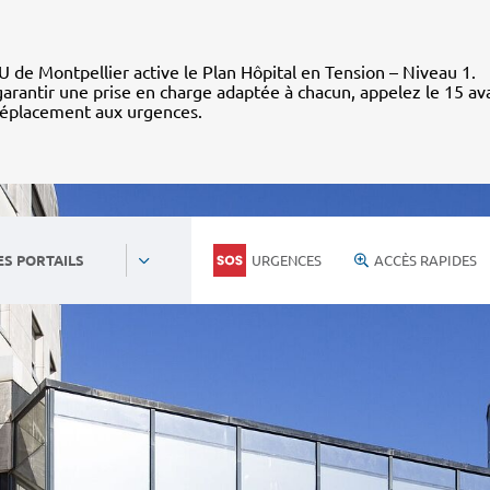
 de Montpellier active le Plan Hôpital en Tension – Niveau 1.
arantir une prise en charge adaptée à chacun, appelez le 15 av
déplacement aux urgences.
URGENCES
ACCÈS RAPIDES
ES PORTAILS