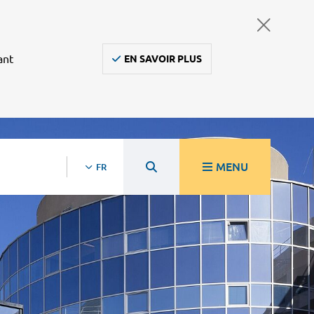
ant
EN SAVOIR PLUS
MENU
FR