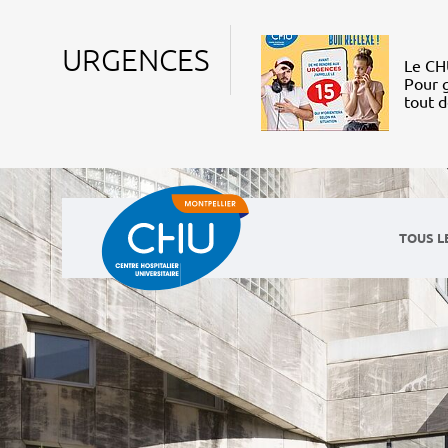
URGENCES
Le CHU
Pour g
tout 
TOUS L