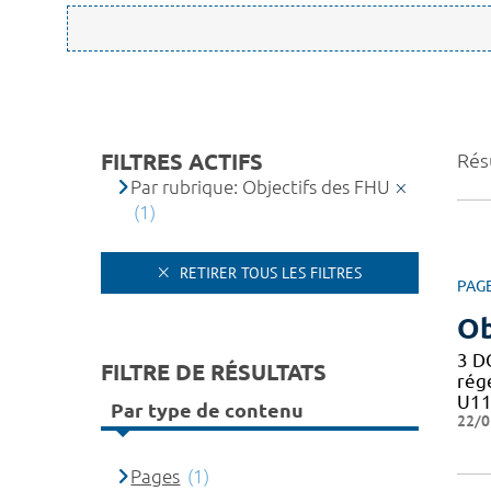
FILTRES ACTIFS
Résu
Par rubrique: Objectifs des FHU
(1)
RETIRER TOUS LES FILTRES
PAG
Ob
3 D
FILTRE DE RÉSULTATS
rég
U11
Par type de contenu
22/0
Pages
(1)