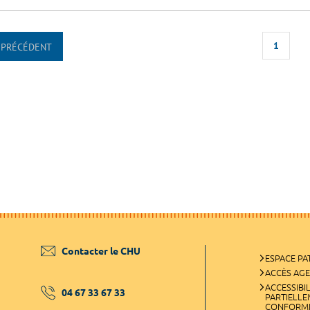
1
PRÉCÉDENT
Contacter le CHU
ESPACE PA
ACCÈS AG
ACCESSIBIL
04 67 33 67 33
PARTIELL
CONFORM