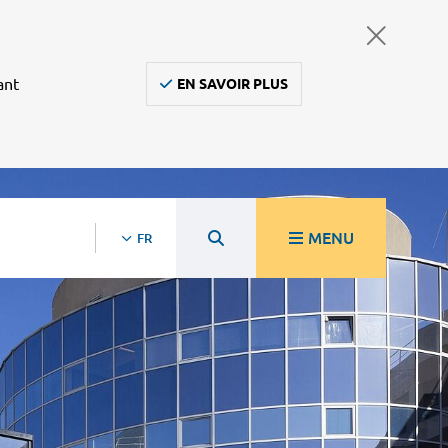
ant
EN SAVOIR PLUS
MENU
FR