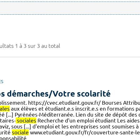
ltats 1 à 3 sur 3 au total
ES
s démarches/Votre scolarité
blissement. https://cvec.etudiant.gouv.fr/ Bourses Attribu
ales
aux élèves et étudiant.e.s inscrit.e.s en formations
éé [...] Pyrénées-Méditerranée. Lien du site de dépôt de
taires-
sociales
Recherche d'un emploi étudiant Les aides 
viz, sous [...] d'emploi et les entreprises sont soumises 
urité
sociale
www.etudiant.gouv.fr/fr/couverture-sante-le
ponsabilité