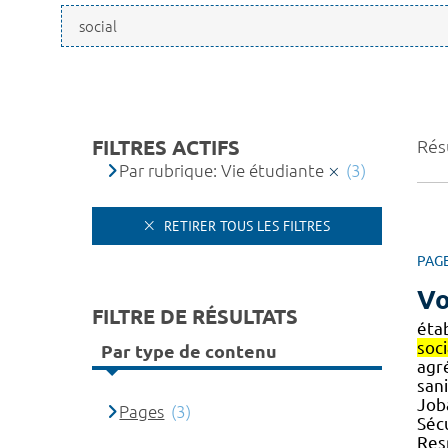
FILTRES ACTIFS
Résu
Par rubrique: Vie étudiante
(3)
RETIRER TOUS LES FILTRES
PAG
Vo
FILTRE DE RÉSULTATS
éta
soci
Par type de contenu
agr
sani
Joba
Pages
(3)
Séc
Res