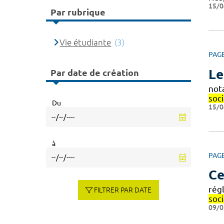
15/0
Par rubrique
Vie étudiante
(3)
PAG
Le
Par date de création
not
soc
Du
15/0
à
PAG
Ce
rég
FILTRER PAR DATE
soci
09/0