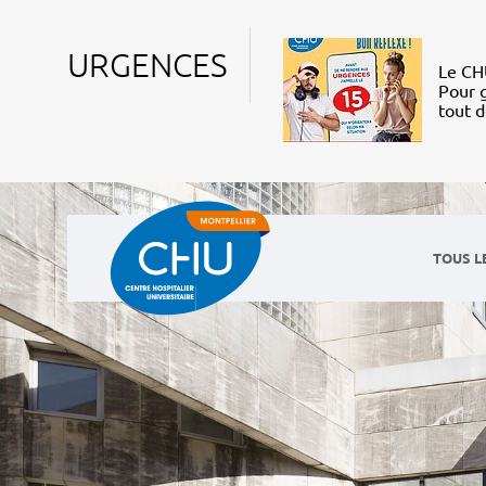
URGENCES
Le CHU
Pour g
tout 
TOUS L