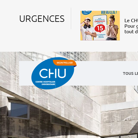
URGENCES
Le CHU
Pour g
tout 
TOUS L