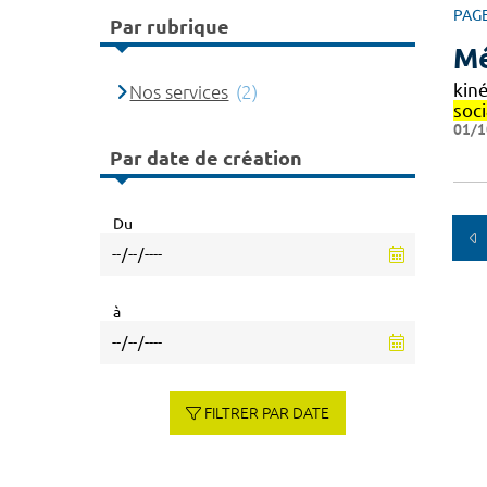
PAG
Par rubrique
Mé
kin
Nos services
(2)
soci
01/1
Par date de création
Du
à
FILTRER PAR DATE