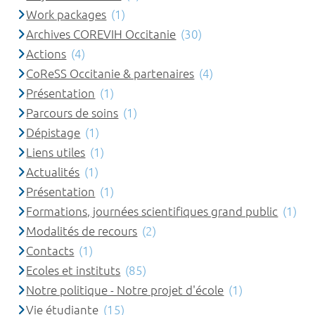
Work packages
(1)
Archives COREVIH Occitanie
(30)
Actions
(4)
CoReSS Occitanie & partenaires
(4)
Présentation
(1)
Parcours de soins
(1)
Dépistage
(1)
Liens utiles
(1)
Actualités
(1)
Présentation
(1)
Formations, journées scientifiques grand public
(1)
Modalités de recours
(2)
Contacts
(1)
Ecoles et instituts
(85)
Notre politique - Notre projet d'école
(1)
Vie étudiante
(15)