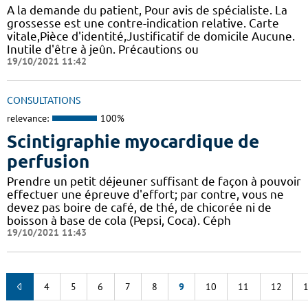
A la demande du patient, Pour avis de spécialiste. La
grossesse est une contre-indication relative. Carte
vitale,Pièce d'identité,Justificatif de domicile Aucune.
Inutile d'être à jeûn. Précautions ou
19/10/2021 11:42
CONSULTATIONS
relevance:
100%
Scintigraphie myocardique de
perfusion
Prendre un petit déjeuner suffisant de façon à pouvoir
effectuer une épreuve d'effort; par contre, vous ne
devez pas boire de café, de thé, de chicorée ni de
boisson à base de cola (Pepsi, Coca). Céph
19/10/2021 11:43
4
5
6
7
8
9
10
11
12