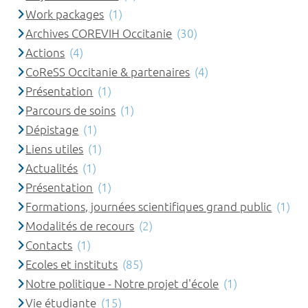
Work packages
(1)
Archives COREVIH Occitanie
(30)
Actions
(4)
CoReSS Occitanie & partenaires
(4)
Présentation
(1)
Parcours de soins
(1)
Dépistage
(1)
Liens utiles
(1)
Actualités
(1)
Présentation
(1)
Formations, journées scientifiques grand public
(1)
Modalités de recours
(2)
Contacts
(1)
Ecoles et instituts
(85)
Notre politique - Notre projet d'école
(1)
Vie étudiante
(15)