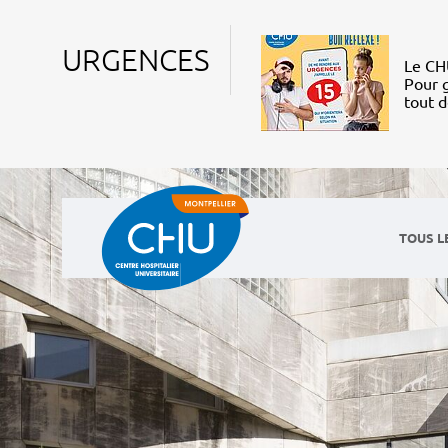
URGENCES
Le CHU
Pour g
tout 
TOUS L