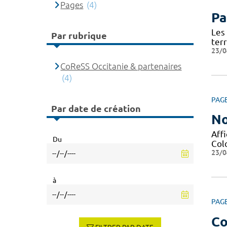
Pages
(4)
Pa
Les
Par rubrique
terr
23/0
CoReSS Occitanie & partenaires
(4)
PAG
Par date de création
No
Affi
Du
Col
23/0
à
PAG
Co