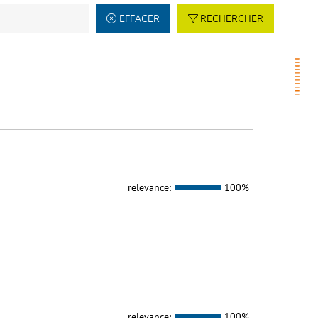
EFFACER
RECHERCHER
relevance:
100%
relevance:
100%