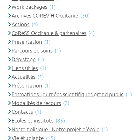
Work packages
(1)
Archives COREVIH Occitanie
(30)
Actions
(4)
CoReSS Occitanie & partenaires
(4)
Présentation
(1)
Parcours de soins
(1)
Dépistage
(1)
Liens utiles
(1)
Actualités
(1)
Présentation
(1)
Formations, journées scientifiques grand public
(1)
Modalités de recours
(2)
Contacts
(1)
Ecoles et instituts
(85)
Notre politique - Notre projet d'école
(1)
Vie étudiante
(15)