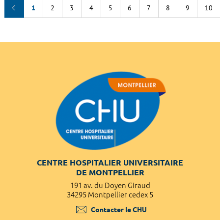
1
2
3
4
5
6
7
8
9
10
CENTRE HOSPITALIER UNIVERSITAIRE
DE MONTPELLIER
191 av. du Doyen Giraud
34295 Montpellier cedex 5
Contacter le CHU