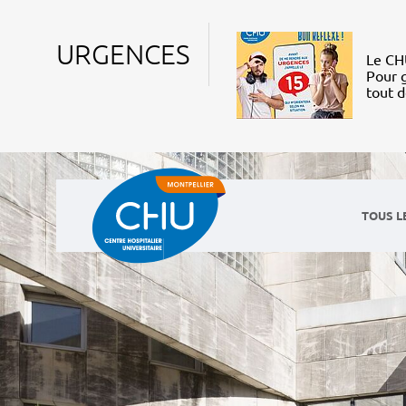
URGENCES
Le CHU
Pour g
tout 
TOUS L