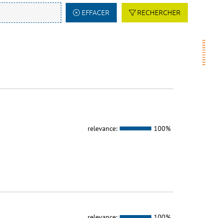
EFFACER
RECHERCHER
relevance:
100%
relevance:
100%