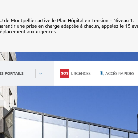
 de Montpellier active le Plan Hôpital en Tension – Niveau 1.
arantir une prise en charge adaptée à chacun, appelez le 15 av
déplacement aux urgences.
URGENCES
ACCÈS RAPIDES
ES PORTAILS