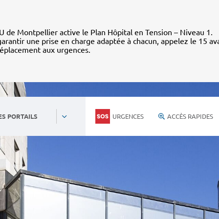
 de Montpellier active le Plan Hôpital en Tension – Niveau 1.
arantir une prise en charge adaptée à chacun, appelez le 15 av
déplacement aux urgences.
URGENCES
ACCÈS RAPIDES
ES PORTAILS