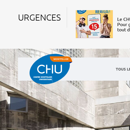
URGENCES
Le CHU
Pour g
tout 
TOUS L