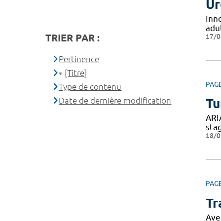
Ur
Inn
adul
TRIER PAR :
17/0
Pertinence
[Titre]
PAG
Type de contenu
Date de dernière modification
Tu
ARI
sta
18/0
PAG
Tr
Ave