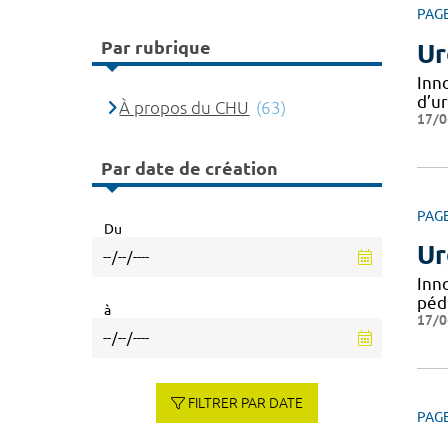
PAG
Par rubrique
Ur
Inn
d’u
À propos du CHU
(63)
17/0
Par date de création
PAG
Du
Ur
Inn
péd
à
17/0
FILTRER PAR DATE
PAG