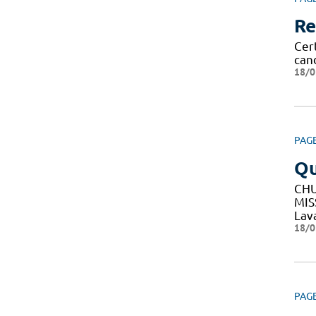
Re
Cert
can
18/0
PAG
Q
CHU
MIS
Lav
18/0
PAG