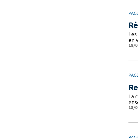
PAG
Rè
Les 
en v
18/0
PAG
Re
La c
ens
18/0
PAG