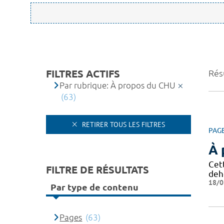
FILTRES ACTIFS
Résu
Par rubrique: À propos du CHU
(63)
RETIRER TOUS LES FILTRES
PAG
À 
Cet
FILTRE DE RÉSULTATS
deh
18/0
Par type de contenu
Pages
(63)