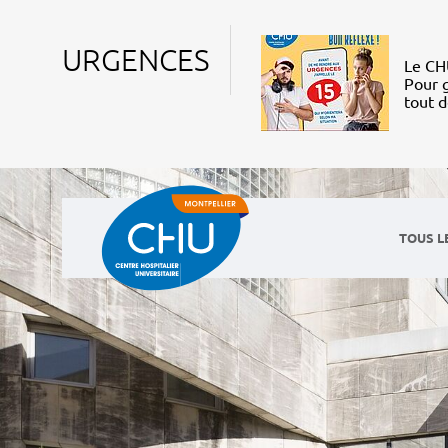
URGENCES
Le CHU
Pour g
tout 
TOUS L