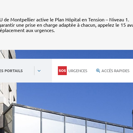
 de Montpellier active le Plan Hôpital en Tension – Niveau 1.
arantir une prise en charge adaptée à chacun, appelez le 15 av
déplacement aux urgences.
URGENCES
ACCÈS RAPIDES
ES PORTAILS