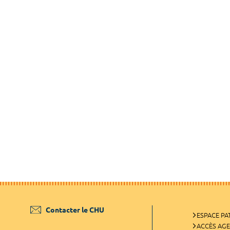
Contacter le CHU
ESPACE PA
ACCÈS AG