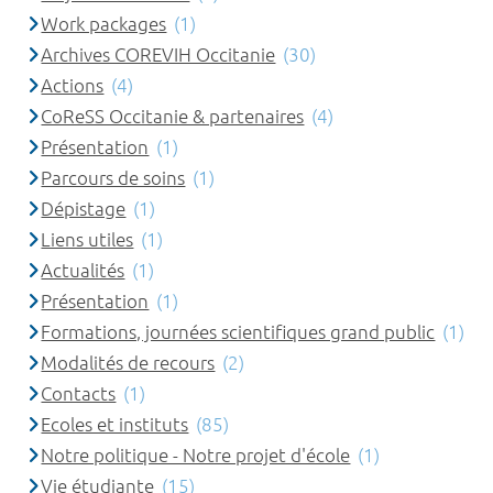
Work packages
(1)
Archives COREVIH Occitanie
(30)
Actions
(4)
CoReSS Occitanie & partenaires
(4)
Présentation
(1)
Parcours de soins
(1)
Dépistage
(1)
Liens utiles
(1)
Actualités
(1)
Présentation
(1)
Formations, journées scientifiques grand public
(1)
Modalités de recours
(2)
Contacts
(1)
Ecoles et instituts
(85)
Notre politique - Notre projet d'école
(1)
Vie étudiante
(15)