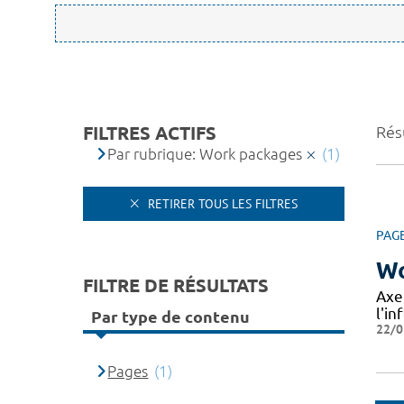
FILTRES ACTIFS
Résu
Par rubrique: Work packages
(1)
RETIRER TOUS LES FILTRES
PAG
Wo
FILTRE DE RÉSULTATS
Axe
l'in
Par type de contenu
22/0
Pages
(1)