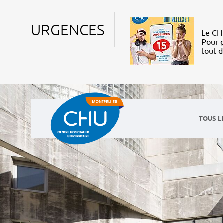
URGENCES
Le CHU
Pour g
tout 
TOUS L