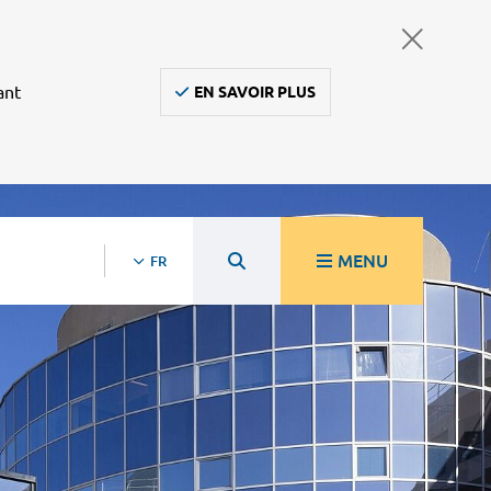
ant
EN SAVOIR PLUS
MENU
FR