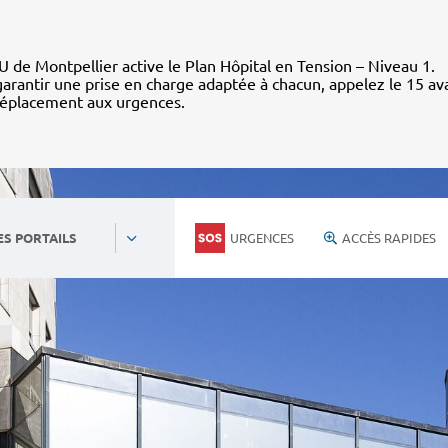
 de Montpellier active le Plan Hôpital en Tension – Niveau 1.
arantir une prise en charge adaptée à chacun, appelez le 15 av
déplacement aux urgences.
URGENCES
ACCÈS RAPIDES
ES PORTAILS