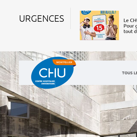
URGENCES
Le CHU
Pour g
tout 
TOUS L