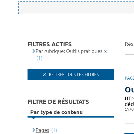
FILTRES ACTIFS
Résu
Par rubrique: Outils pratiques
(1)
RETIRER TOUS LES FILTRES
PAG
Ou
UTN 
FILTRE DE RÉSULTATS
décl
19/0
Par type de contenu
Pages
(1)