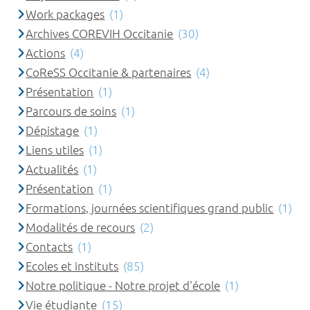
Work packages
(1)
Archives COREVIH Occitanie
(30)
Actions
(4)
CoReSS Occitanie & partenaires
(4)
Présentation
(1)
Parcours de soins
(1)
Dépistage
(1)
Liens utiles
(1)
Actualités
(1)
Présentation
(1)
Formations, journées scientifiques grand public
(1)
Modalités de recours
(2)
Contacts
(1)
Ecoles et instituts
(85)
Notre politique - Notre projet d'école
(1)
Vie étudiante
(15)