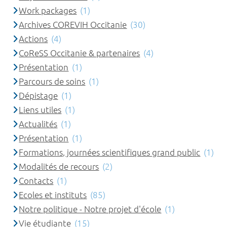
Work packages
(1)
Archives COREVIH Occitanie
(30)
Actions
(4)
CoReSS Occitanie & partenaires
(4)
Présentation
(1)
Parcours de soins
(1)
Dépistage
(1)
Liens utiles
(1)
Actualités
(1)
Présentation
(1)
Formations, journées scientifiques grand public
(1)
Modalités de recours
(2)
Contacts
(1)
Ecoles et instituts
(85)
Notre politique - Notre projet d'école
(1)
Vie étudiante
(15)