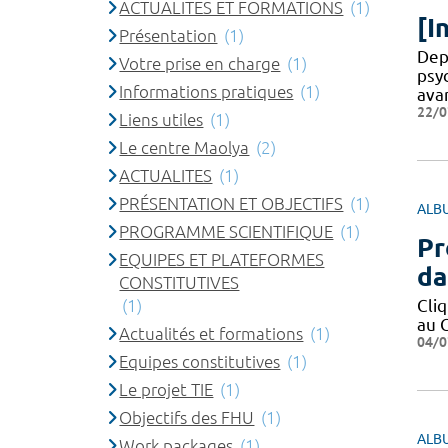
ACTUALITES ET FORMATIONS
(1)
[I
Présentation
(1)
Dep
Votre prise en charge
(1)
psy
Informations pratiques
(1)
ava
22/0
Liens utiles
(1)
Le centre Maolya
(2)
ACTUALITES
(1)
PRÉSENTATION ET OBJECTIFS
(1)
ALB
PROGRAMME SCIENTIFIQUE
(1)
Pr
EQUIPES ET PLATEFORMES
da
CONSTITUTIVES
(1)
Cli
au C
Actualités et formations
(1)
04/0
Equipes constitutives
(1)
Le projet TIE
(1)
Objectifs des FHU
(1)
ALB
Work packages
(1)