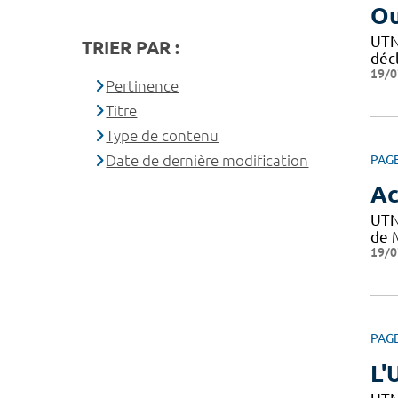
Ou
UTN 
TRIER PAR :
décl
19/0
Pertinence
Titre
Type de contenu
Date de dernière modification
PAG
Ac
UTN
de M
19/0
PAG
L'