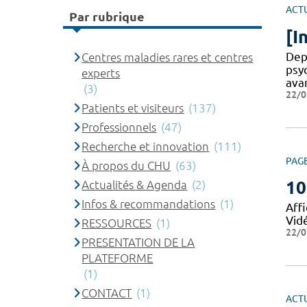
ACT
Par rubrique
[I
Dep
Centres maladies rares et centres
psy
experts
ava
(3)
22/0
Patients et visiteurs
(137)
Professionnels
(47)
Recherche et innovation
(111)
PAG
À propos du CHU
(63)
10
Actualités & Agenda
(2)
Infos & recommandations
(1)
Affi
Vid
RESSOURCES
(1)
22/0
PRESENTATION DE LA
PLATEFORME
(1)
CONTACT
(1)
ACT