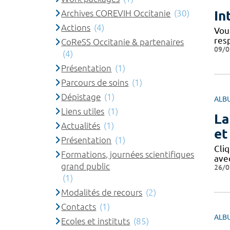
In
Archives COREVIH Occitanie
(30)
Actions
(4)
Vou
res
CoReSS Occitanie & partenaires
09/0
(4)
Présentation
(1)
Parcours de soins
(1)
Dépistage
(1)
ALB
Liens utiles
(1)
La
Actualités
(1)
et
Présentation
(1)
Cli
Formations, journées scientifiques
avec
grand public
26/0
(1)
Modalités de recours
(2)
Contacts
(1)
ALB
Ecoles et instituts
(85)