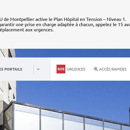
 de Montpellier active le Plan Hôpital en Tension – Niveau 1.
arantir une prise en charge adaptée à chacun, appelez le 15 av
déplacement aux urgences.
URGENCES
ACCÈS RAPIDES
ES PORTAILS