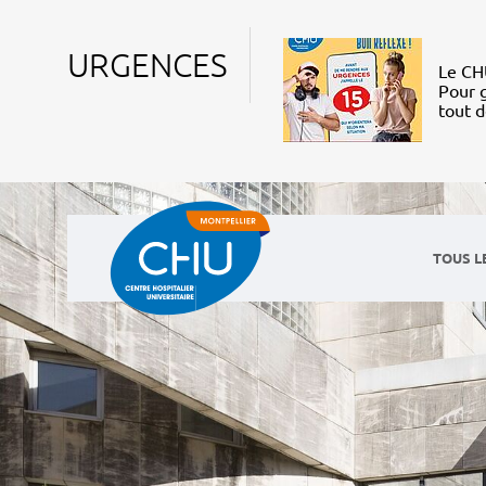
URGENCES
Le CHU
Pour g
tout 
TOUS L