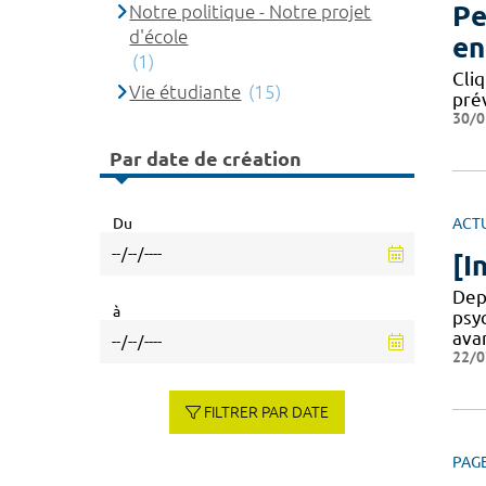
Pe
Notre politique - Notre projet
d'école
en
(1)
Cliq
Vie étudiante
(15)
pré
30/0
Par date de création
ACT
Du
[I
Dep
à
psy
ava
22/0
FILTRER PAR DATE
PAG