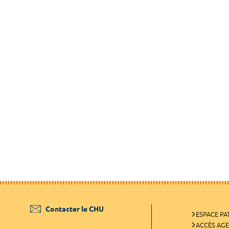
Contacter le CHU
ESPACE PA
ACCÈS AG