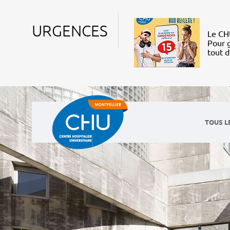
URGENCES
Le CHU
Pour g
tout 
TOUS L