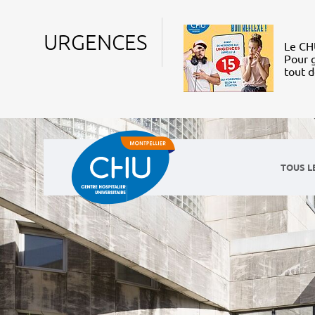
URGENCES
Le CHU
Pour g
tout 
TOUS L