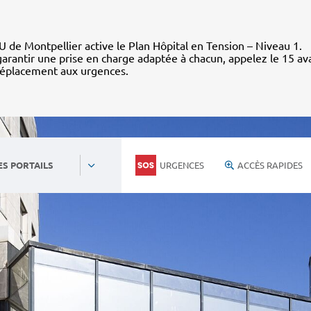
 de Montpellier active le Plan Hôpital en Tension – Niveau 1.
arantir une prise en charge adaptée à chacun, appelez le 15 av
déplacement aux urgences.
URGENCES
ACCÈS RAPIDES
ES PORTAILS