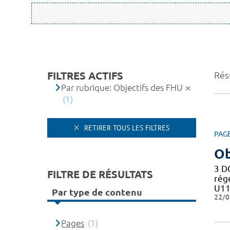
FILTRES ACTIFS
Résu
Par rubrique: Objectifs des FHU
(1)
RETIRER TOUS LES FILTRES
PAG
Ob
3 D
FILTRE DE RÉSULTATS
rég
U11
Par type de contenu
22/0
Pages
(1)