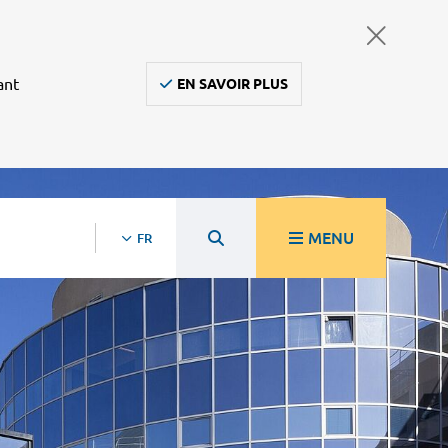
ant
EN SAVOIR PLUS
MENU
FR