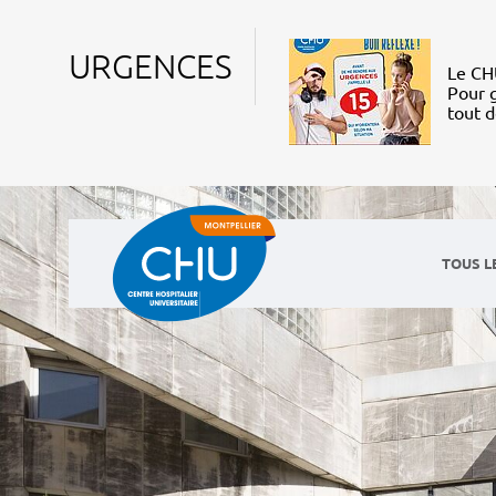
URGENCES
Le CHU
Pour g
tout 
TOUS L