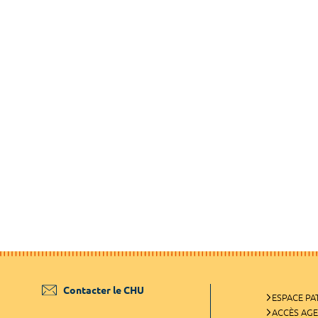
Contacter le CHU
ESPACE PA
ACCÈS AG