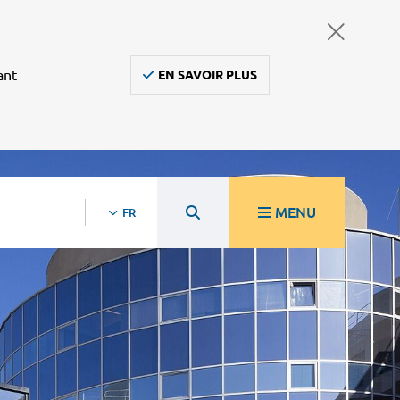
ant
EN SAVOIR PLUS
MENU
FR