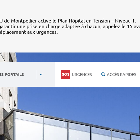
 de Montpellier active le Plan Hôpital en Tension – Niveau 1.
arantir une prise en charge adaptée à chacun, appelez le 15 av
déplacement aux urgences.
URGENCES
ACCÈS RAPIDES
ES PORTAILS