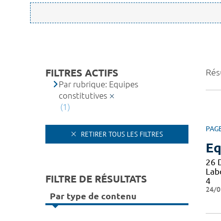
FILTRES ACTIFS
Résu
Par rubrique: Equipes
constitutives
(1)
PAG
RETIRER TOUS LES FILTRES
Eq
26 
Lab
FILTRE DE RÉSULTATS
4
24/0
Par type de contenu