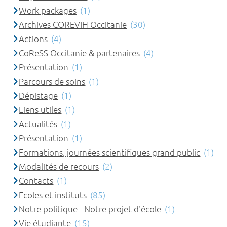
Work packages
(1)
Archives COREVIH Occitanie
(30)
Actions
(4)
CoReSS Occitanie & partenaires
(4)
Présentation
(1)
Parcours de soins
(1)
Dépistage
(1)
Liens utiles
(1)
Actualités
(1)
Présentation
(1)
Formations, journées scientifiques grand public
(1)
Modalités de recours
(2)
Contacts
(1)
Ecoles et instituts
(85)
Notre politique - Notre projet d'école
(1)
Vie étudiante
(15)