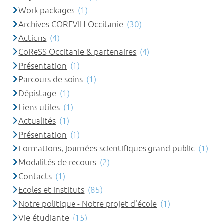
Work packages
(1)
Archives COREVIH Occitanie
(30)
Actions
(4)
CoReSS Occitanie & partenaires
(4)
Présentation
(1)
Parcours de soins
(1)
Dépistage
(1)
Liens utiles
(1)
Actualités
(1)
Présentation
(1)
Formations, journées scientifiques grand public
(1)
Modalités de recours
(2)
Contacts
(1)
Ecoles et instituts
(85)
Notre politique - Notre projet d'école
(1)
Vie étudiante
(15)