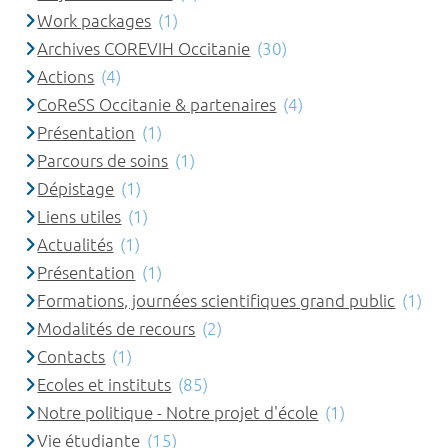
Work packages
(1)
Archives COREVIH Occitanie
(30)
Actions
(4)
CoReSS Occitanie & partenaires
(4)
Présentation
(1)
Parcours de soins
(1)
Dépistage
(1)
Liens utiles
(1)
Actualités
(1)
Présentation
(1)
Formations, journées scientifiques grand public
(1)
Modalités de recours
(2)
Contacts
(1)
Ecoles et instituts
(85)
Notre politique - Notre projet d'école
(1)
Vie étudiante
(15)